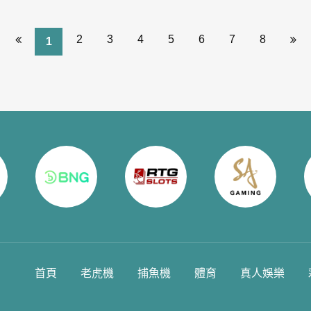
2
3
4
5
6
7
8
1
首頁
老虎機
捕魚機
體育
真人娛樂