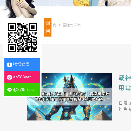
最新消息
關
首頁
最新消息
閉
通博娛樂
ab588net
戰神
用
@279nxzic
在電
的焦
更重
典元
特2