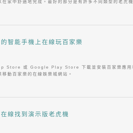
以在家中舒適地完成。最好的部分是有許多不同類型的老虎
您可以找到適合您遊戲風格的東西。這是玩在線老虎機的方
您的智能手機上在線玩百家樂
pp Store 或 Google Play Store 下載並安裝百家樂
供移動百家樂的在線娛樂城網站。
何在線找到演示版老虎機