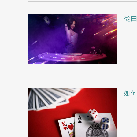
實現
從
如