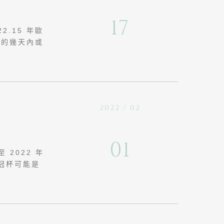
17
2.15 年歐
來的幾天內或
2022 / 02
01
 2022 年
 歐冠杯可能是
模最大的盛