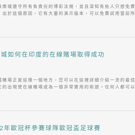
娛樂城遵守所有負責任的博彩法規，並且深知有些人只想免
。出於這個原因，它有大量的演示版本，可以免費試用當前
樂城如何在印度的在線賭場取得成功
城賭場正是這樣一個地方，您可以在這裡詳細介紹一流的最
它的出現使在線賭場成為一個非常實用的術語。任何人都可
區域內使用實際上最好的休息區來提供適當的最佳在線賭場
些在線視頻遊戲通常被稱為數字在線娛樂場視頻遊戲或網絡
戲。
22年歐冠杯參賽球隊歐冠盃足球賽