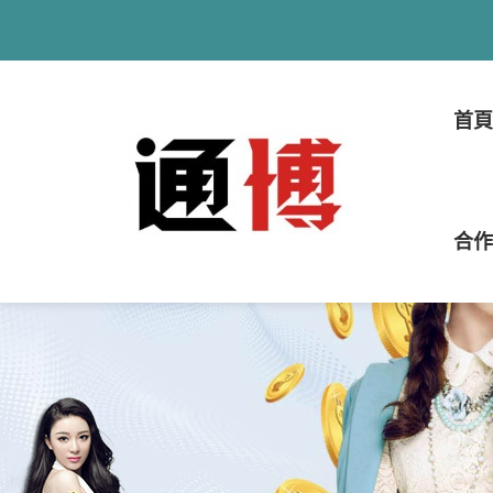
首頁
合作